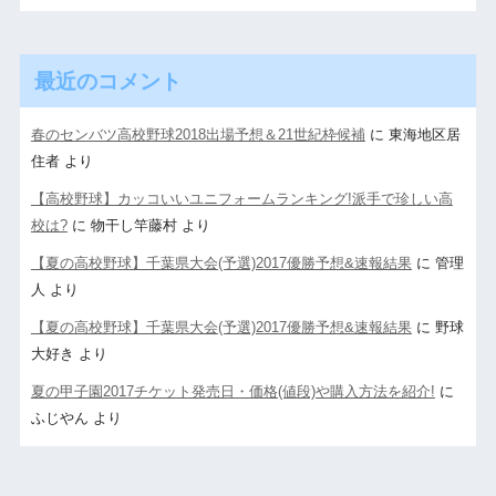
最近のコメント
春のセンバツ高校野球2018出場予想＆21世紀枠候補
に
東海地区居
住者
より
【高校野球】カッコいいユニフォームランキング!派手で珍しい高
校は?
に
物干し竿藤村
より
【夏の高校野球】千葉県大会(予選)2017優勝予想&速報結果
に
管理
人
より
【夏の高校野球】千葉県大会(予選)2017優勝予想&速報結果
に
野球
大好き
より
夏の甲子園2017チケット発売日・価格(値段)や購入方法を紹介!
に
ふじやん
より