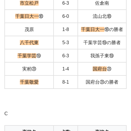
市立松戸
6-3
佐倉南
千葉日大一
⑱
6-0
流山北⑱
茂原
1-8
千葉日大一
⑱の勝者
八千代東
5-3
千葉学芸⑲の勝者
千葉学芸
⑲
6-3
我孫子東⑲
実籾⑳
1-4
国府台
⑳
千葉敬愛
8-1
国府台⑳の勝者
C