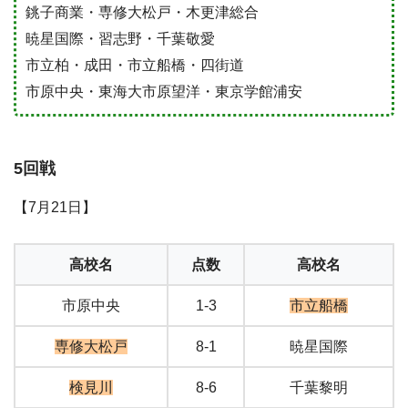
銚子商業・専修大松戸・木更津総合
暁星国際・習志野・千葉敬愛
市立柏・成田・市立船橋・四街道
市原中央・東海大市原望洋・東京学館浦安
5回戦
【7月21日】
高校名
点数
高校名
市原中央
1-3
市立船橋
専修大松戸
8-1
暁星国際
検見川
8-6
千葉黎明