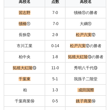
高校名
点数
高校名
習志野
7-0
犢橋⑪の勝者
犢橋
⑪
7-0
大綱⑪
長狭⑫
2-9
松戸六実
⑫
市川工業
0-14
松戸六実
⑫の勝者
柏中央
1-8
拓殖大紅陵
⑬の勝者
拓殖大紅陵
⑬
11-0
秀明八千代⑬
千葉東
5-1
我孫子二階堂
柏
1-3
成田国際
千葉商業⑭
0-5
銚子商業
⑭