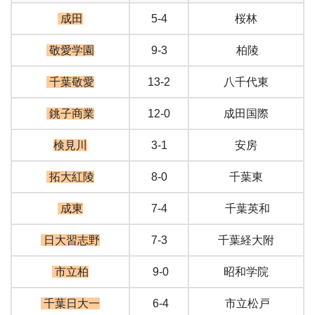
成田
5-4
桜林
敬愛学園
9-3
柏陵
千葉敬愛
13-2
八千代東
銚子商業
12-0
成田国際
検見川
3-1
安房
拓大紅陵
8-0
千葉東
成東
7-4
千葉英和
日大習志野
7-3
千葉経大附
市立柏
9-0
昭和学院
千葉日大一
6-4
市立松戸