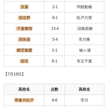
京葉
2-1
学館船橋
習志野
8-1
松戸六実
千葉黎明
13-4
沼南高柳
四街道
5-4
市川東
横芝敬愛
2-1
袖ヶ浦
稲毛
8-1
市立千葉
【7月18日】
高校名
点数
高校名
専修大松戸
9-6
市川