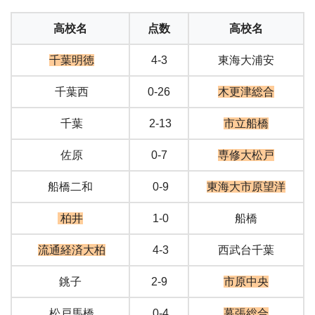
高校名
点数
高校名
千葉明徳
4-3
東海大浦安
千葉西
0-26
木更津総合
千葉
2-13
市立船橋
佐原
0-7
専修大松戸
船橋二和
0-9
東海大市原望洋
柏井
1-0
船橋
流通経済大柏
4-3
西武台千葉
銚子
2-9
市原中央
松戸馬橋
0-4
幕張総合