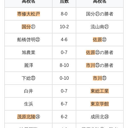
高校名
点数
高校名
専修大松戸
8-0
国分㉑の勝者
国分
㉑
10-2
流山南㉑
船橋啓明㉒
4-6
佐原
㉒
旭農業
0-7
佐原
㉒の勝者
麗澤
8-10
市川
㉓の勝者
下総㉓
0-10
市川
㉓
白井
0-7
東総工業
生浜
6-7
東京学館
茂原北陵
㉔
6-2
成田北㉔