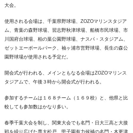
大会。
使用される会場は、千葉県野球場、ZOZOマリンスタジア
ム、青葉の森野球場、習志野秋津球場、船橋市民球場、市
川国府台球場、柏の葉公園野球場、ナスパ・スタジアム、
ゼットエーボールパーク、袖ヶ浦市営野球場、長生の森公
園野球場が使用される予定だ。
開会式が行われる、メインともなる会場はZOZOマリンス
タジアムで、午後３時から開会式が行われる。
参加するチームは１６８チーム（１６９校）と、他県と比
較しても参加数はかなり多い。
春季千葉大会を制し、関東大会でも名門・日大三高と大接
戦を繰り広げた専大松戸、甲子園有力候補の名門・木更津