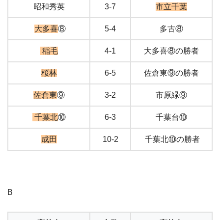
昭和秀英
3-7
市立千葉
大多喜
⑧
5-4
多古⑧
稲毛
4-1
大多喜⑧の勝者
桜林
6-5
佐倉東⑨の勝者
佐倉東
⑨
3-2
市原緑⑨
千葉北
⑩
6-3
千葉台⑩
成田
10-2
千葉北⑩の勝者
B