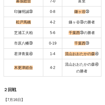
幕張総合
7-0
富里
印旛明誠㊳
0-8
鎌ヶ谷
㊳
松戸馬橋
4-2
鎌ヶ谷㊳の勝者
芝浦工大柏
5-6
千葉西
㊴の勝者
市原八幡㊴
0-19
千葉西
㊴
君津青葉㊵
1-4
流山おおたかの森
㊵
流山おおたかの森㊵
木更津総合
4-2
の勝者
２回戦
【7月16日】