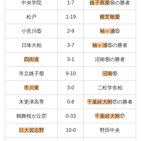
中央学院
1-7
銚子商業
⑭の勝者
松戸
1-19
横芝敬愛
小見川
⑮
2-9
袖ヶ浦
⑮
日体大柏
3-7
袖ヶ浦
⑮の勝者
四街道
3-1
沼南⑯の勝者
市立銚子⑯
9-10
沼南
⑯
市川東
3-0
二松学舎柏
木更津高専
0-8
千葉経大附
⑰の勝者
鶴舞桜が丘⑰
0-33
千葉経大附
⑰
日大習志野
10-0
野田中央