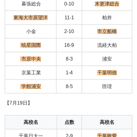
幕張総合
0-10
木更津総合
東海大市原望洋
11-1
柏井
小金
2-10
市立船橋
暁星国際
16-9
流経大柏
市原中央
8-3
浦安
京葉工業
1-4
千葉明徳
学館浦安
8-5
匝瑳
【7月19日】
高校名
点数
高校名
千葉日大一
2-9
千葉敬愛