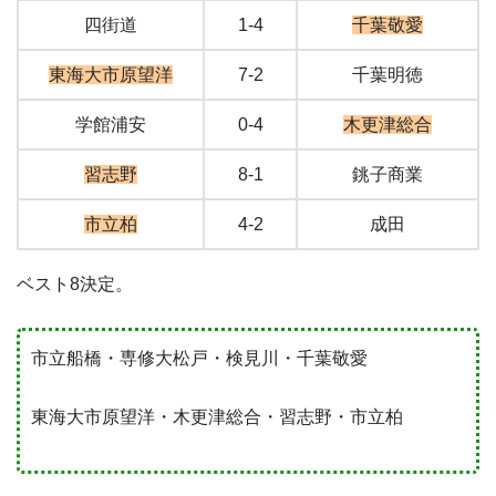
四街道
1-4
千葉敬愛
東海大市原望洋
7-2
千葉明徳
学館浦安
0-4
木更津総合
習志野
8-1
銚子商業
市立柏
4-2
成田
ベスト8決定。
市立船橋・専修大松戸・検見川・千葉敬愛
東海大市原望洋・木更津総合・習志野・市立柏