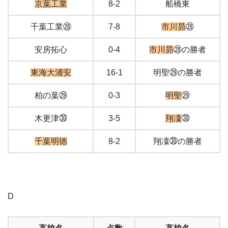
京葉工業
8-2
船橋東
千葉工業㉘
7-8
市川昴
㉘
安房拓心
0-4
市川昴
㉘の勝者
東海大浦安
16-1
明聖㉙の勝者
柏の葉㉙
0-3
明聖
㉙
木更津㉚
3-5
翔凜
㉚
千葉明徳
8-2
翔凜㉚の勝者
D