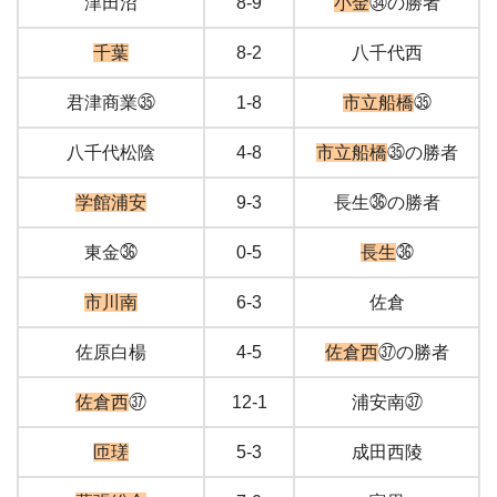
津田沼
8-9
小金
㉞の勝者
千葉
8-2
八千代西
君津商業㉟
1-8
市立船橋
㉟
八千代松陰
4-8
市立船橋
㉟の勝者
学館浦安
9-3
長生㊱の勝者
東金㊱
0-5
長生
㊱
市川南
6-3
佐倉
佐原白楊
4-5
佐倉西
㊲の勝者
佐倉西
㊲
12-1
浦安南㊲
匝瑳
5-3
成田西陵