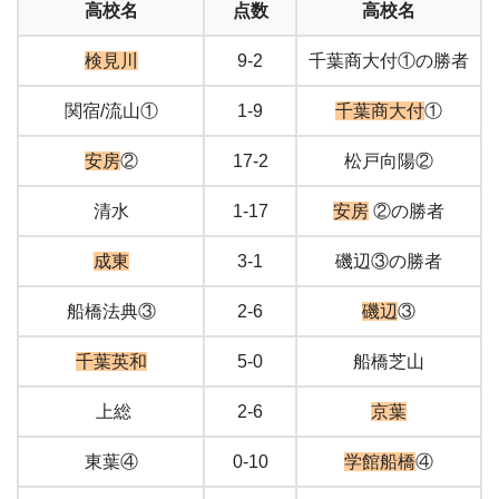
高校名
点数
高校名
検見川
9-2
千葉商大付①の勝者
関宿/流山①
1-9
千葉商大付
①
安房
②
17-2
松戸向陽②
清水
1-17
安房
②の勝者
成東
3-1
磯辺③の勝者
船橋法典③
2-6
磯辺
③
千葉英和
5-0
船橋芝山
上総
2-6
京葉
東葉④
0-10
学館船橋
④