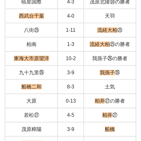
暁星国際
4-3
茂原北陵㉔の勝者
西武台千葉
4-0
天羽
八街㉕
1-11
流経大柏
㉕
柏南
1-3
流経大柏
㉕の勝者
東海大市原望洋
10-2
我孫子㉖の勝者
九十九里㉖
3-9
我孫子
㉖
船橋二和
8-3
土気
大原
0-13
柏井
㉗の勝者
若松㉗
4-5
柏井
㉗
茂原樟陽
3-9
船橋