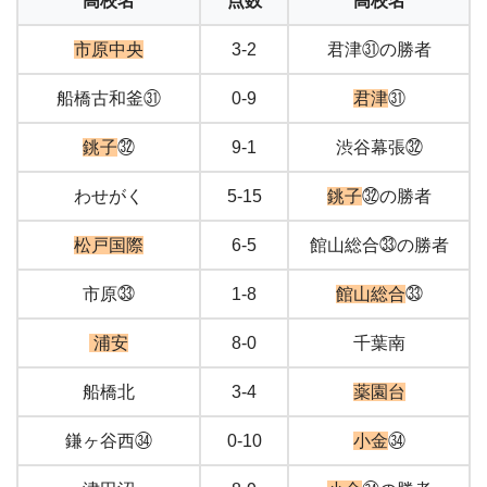
高校名
点数
高校名
市原中央
3-2
君津㉛の勝者
船橋古和釜㉛
0-9
君津
㉛
銚子
㉜
9-1
渋谷幕張㉜
わせがく
5-15
銚子
㉜の勝者
松戸国際
6-5
館山総合㉝の勝者
市原㉝
1-8
館山総合
㉝
浦安
8-0
千葉南
船橋北
3-4
薬園台
鎌ヶ谷西㉞
0-10
小金
㉞