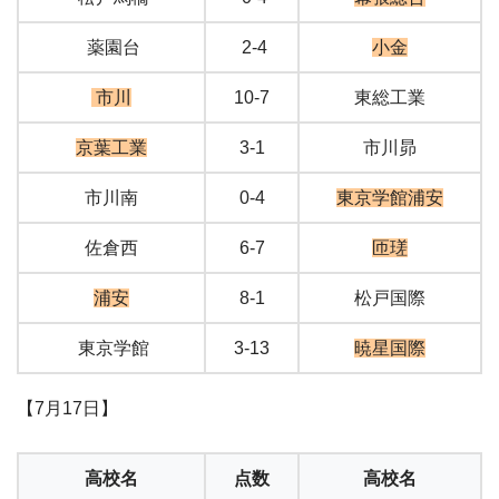
薬園台
2-4
小金
市川
10-7
東総工業
京葉工業
3-1
市川昴
市川南
0-4
東京学館浦安
佐倉西
6-7
匝瑳
浦安
8-1
松戸国際
東京学館
3-13
暁星国際
【7月17日】
高校名
点数
高校名