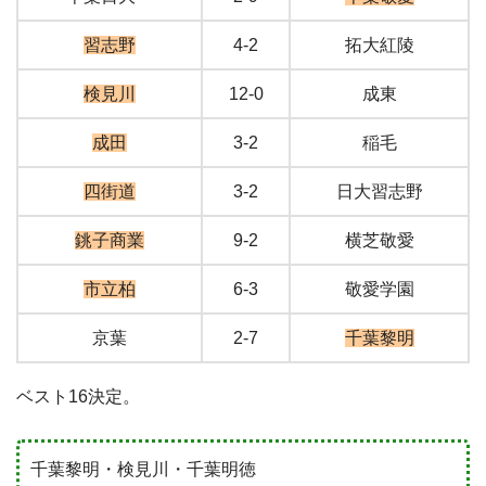
習志野
4-2
拓大紅陵
検見川
12-0
成東
成田
3-2
稲毛
四街道
3-2
日大習志野
銚子商業
9-2
横芝敬愛
市立柏
6-3
敬愛学園
京葉
2-7
千葉黎明
ベスト16決定。
千葉黎明・検見川・千葉明徳