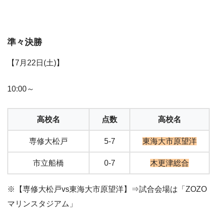
準々決勝
【7月22日(土)】
10:00～
高校名
点数
高校名
専修大松戸
5-7
東海大市原望洋
市立船橋
0-7
木更津総合
※【専修大松戸vs東海大市原望洋】⇒試合会場は「ZOZO
マリンスタジアム」