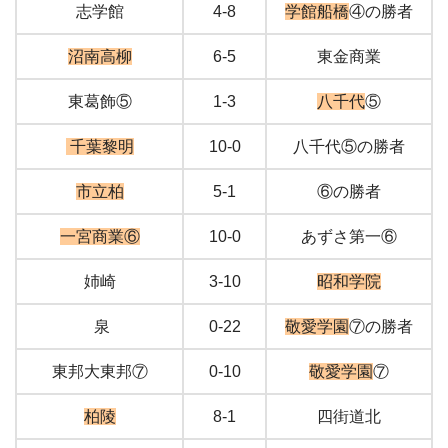
志学館
4-8
学館船橋
④の勝者
沼南高柳
6-5
東金商業
東葛飾⑤
1-3
八千代
⑤
千葉黎明
10-0
八千代⑤の勝者
市立柏
5-1
⑥の勝者
一宮商業⑥
10-0
あずさ第一⑥
姉崎
3-10
昭和学院
泉
0-22
敬愛学園
⑦の勝者
東邦大東邦⑦
0-10
敬愛学園
⑦
柏陵
8-1
四街道北