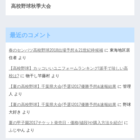
高校野球秋季大会
最近のコメント
春のセンバツ高校野球2018出場予想＆21世紀枠候補
に
東海地区居
住者
より
【高校野球】カッコいいユニフォームランキング!派手で珍しい高
校は?
に
物干し竿藤村
より
【夏の高校野球】千葉県大会(予選)2017優勝予想&速報結果
に
管理
人
より
【夏の高校野球】千葉県大会(予選)2017優勝予想&速報結果
に
野球
大好き
より
夏の甲子園2017チケット発売日・価格(値段)や購入方法を紹介!
に
ふじやん
より