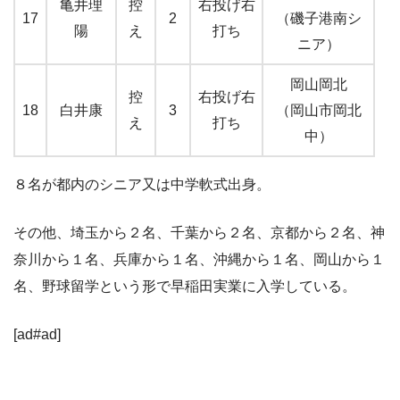
亀井理
控
右投げ右
17
2
（磯子港南シ
陽
え
打ち
ニア）
岡山岡北
控
右投げ右
18
白井康
3
（岡山市岡北
え
打ち
中）
８名が都内のシニア又は中学軟式出身。
その他、埼玉から２名、千葉から２名、京都から２名、神
奈川から１名、兵庫から１名、沖縄から１名、岡山から１
名、野球留学という形で早稲田実業に入学している。
[ad#ad]