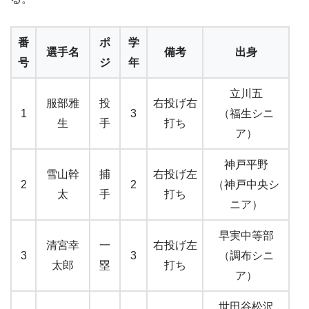
番
ポ
学
選手名
備考
出身
号
ジ
年
立川五
服部雅
投
右投げ右
1
3
（福生シニ
生
手
打ち
ア）
神戸平野
雪山幹
捕
右投げ左
2
2
（神戸中央シ
太
手
打ち
ニア）
早実中等部
清宮幸
一
右投げ左
3
3
（調布シニ
太郎
塁
打ち
ア）
世田谷松沢