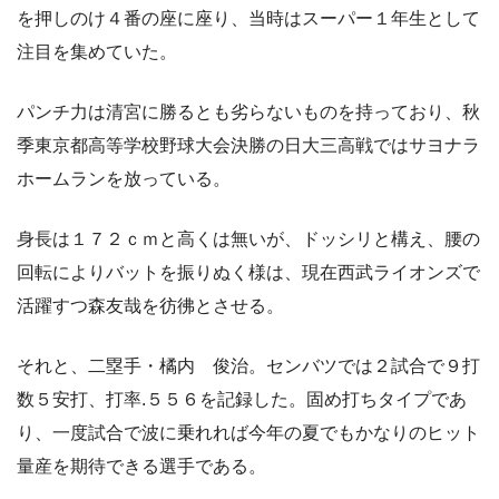
を押しのけ４番の座に座り、当時はスーパー１年生として
注目を集めていた。
パンチ力は清宮に勝るとも劣らないものを持っており、秋
季東京都高等学校野球大会決勝の日大三高戦ではサヨナラ
ホームランを放っている。
身長は１７２ｃｍと高くは無いが、ドッシリと構え、腰の
回転によりバットを振りぬく様は、現在西武ライオンズで
活躍すつ森友哉を彷彿とさせる。
それと、二塁手・橘内 俊治。センバツでは２試合で９打
数５安打、打率.５５６を記録した。固め打ちタイプであ
り、一度試合で波に乗れれば今年の夏でもかなりのヒット
量産を期待できる選手である。