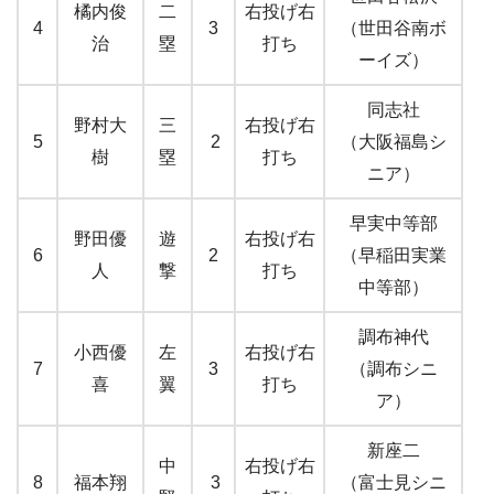
橘内俊
二
右投げ右
4
3
（世田谷南ボ
治
塁
打ち
ーイズ）
同志社
野村大
三
右投げ右
5
2
（大阪福島シ
樹
塁
打ち
ニア）
早実中等部
野田優
遊
右投げ右
6
2
（早稲田実業
人
撃
打ち
中等部）
調布神代
小西優
左
右投げ右
7
3
（調布シニ
喜
翼
打ち
ア）
新座二
中
右投げ右
8
福本翔
3
（富士見シニ