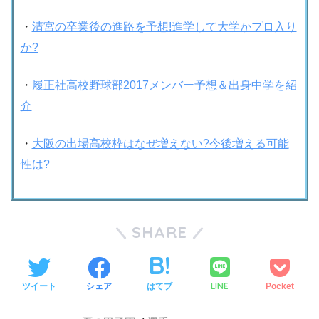
・
清宮の卒業後の進路を予想!進学して大学かプロ入り
か?
・
履正社高校野球部2017メンバー予想＆出身中学を紹
介
・
大阪の出場高校枠はなぜ増えない?今後増える可能
性は?
SHARE
LINE
ツイート
シェア
はてブ
Pocket