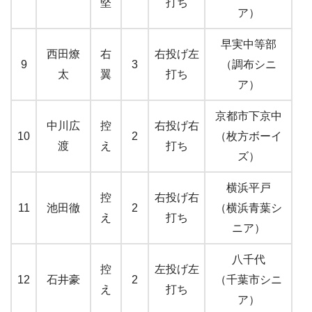
堅
打ち
ア）
早実中等部
西田燎
右
右投げ左
9
3
（調布シニ
太
翼
打ち
ア）
京都市下京中
中川広
控
右投げ右
10
2
（枚方ボーイ
渡
え
打ち
ズ）
横浜平戸
控
右投げ右
11
池田徹
2
（横浜青葉シ
え
打ち
ニア）
八千代
控
左投げ左
12
石井豪
2
（千葉市シニ
え
打ち
ア）