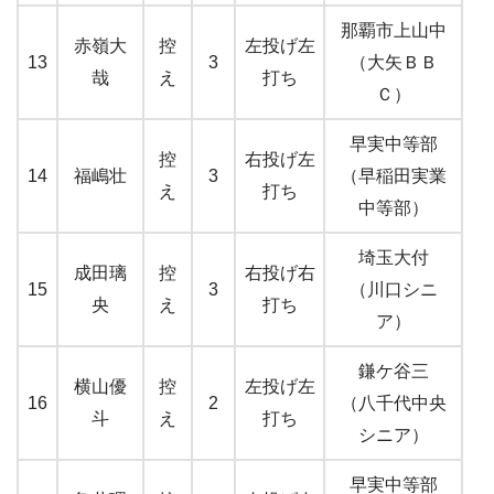
那覇市上山中
赤嶺大
控
左投げ左
13
3
（大矢ＢＢ
哉
え
打ち
Ｃ）
早実中等部
控
右投げ左
14
福嶋壮
3
（早稲田実業
え
打ち
中等部）
埼玉大付
成田璃
控
右投げ右
15
3
（川口シニ
央
え
打ち
ア）
鎌ケ谷三
横山優
控
左投げ左
16
2
（八千代中央
斗
え
打ち
シニア）
早実中等部