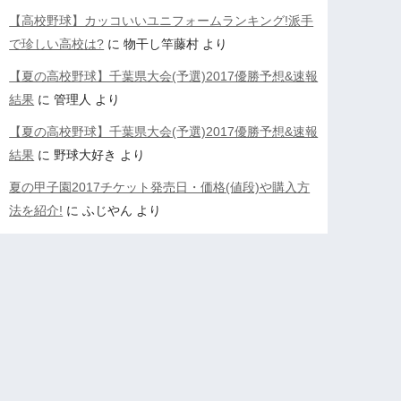
【高校野球】カッコいいユニフォームランキング!派手
で珍しい高校は?
に
物干し竿藤村
より
【夏の高校野球】千葉県大会(予選)2017優勝予想&速報
結果
に
管理人
より
【夏の高校野球】千葉県大会(予選)2017優勝予想&速報
結果
に
野球大好き
より
夏の甲子園2017チケット発売日・価格(値段)や購入方
法を紹介!
に
ふじやん
より