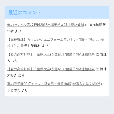
最近のコメント
春のセンバツ高校野球2018出場予想＆21世紀枠候補
に
東海地区居
住者
より
【高校野球】カッコいいユニフォームランキング!派手で珍しい高
校は?
に
物干し竿藤村
より
【夏の高校野球】千葉県大会(予選)2017優勝予想&速報結果
に
管理
人
より
【夏の高校野球】千葉県大会(予選)2017優勝予想&速報結果
に
野球
大好き
より
夏の甲子園2017チケット発売日・価格(値段)や購入方法を紹介!
に
ふじやん
より